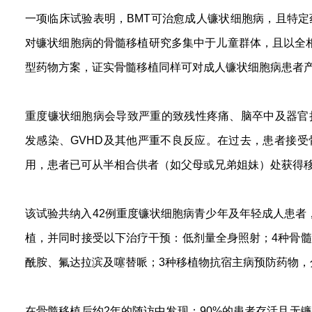
一项临床试验表明，BMT可治愈成人镰状细胞病，且特
对镰状细胞病的骨髓移植研究多集中于儿童群体，且以全相
型药物方案，证实骨髓移植同样可对成人镰状细胞病患者
重度镰状细胞病会导致严重的致残性疼痛、脑卒中及器官
发感染、GVHD及其他严重不良反应。在过去，患者接
用，患者已可从半相合供者（如父母或兄弟姐妹）处获得
该试验共纳入42例重度镰状细胞病青少年及年轻成人患者，
植，并同时接受以下治疗干预：低剂量全身照射；4种骨
酰胺、氟达拉滨及噻替哌；3种移植物抗宿主病预防药物，
在骨髓移植后约2年的随访中发现：90%的患者存活且无